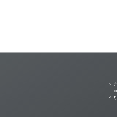
ส
แ
ศ