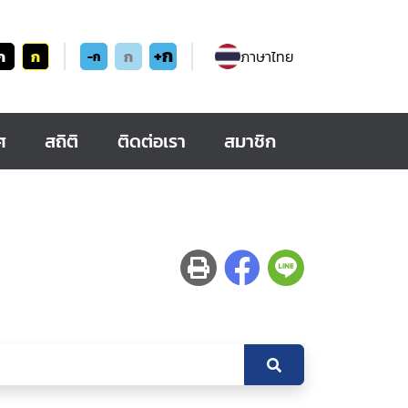
+ก
ก
ก
ก
ภาษาไทย
-ก
ศ
สถิติ
ติดต่อเรา
สมาชิก