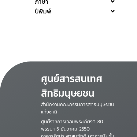
ภาษา
ปีพิมพ์
ศูนย์สารสนเทศ
สิทธิมนุษยชน
สำนักงานคณะกรรมการสิทธิมนุษยชน
แห่งชาติ
ศูนย์ราชการเฉลิมพระเกียรติ 80
พรรษา 5 ธันวาคม 2550
อาคารรัฐประศาสนภักดี (อาคารบี) ชั้น