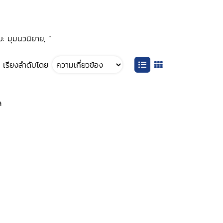
บ: มุมนวนิยาย, ”
เรียงลำดับโดย
ล