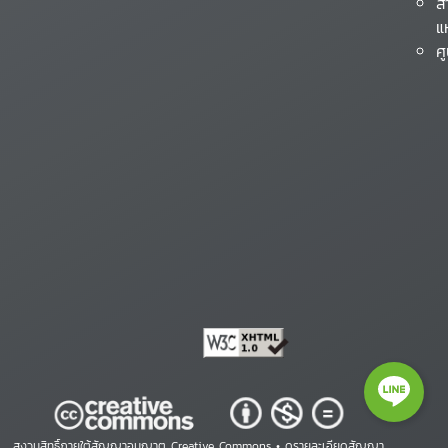
ส
แ
ศ
สงวนสิทธิ์ภายใต้สัญญาอนุญาต Creative Commons •
ดูรายละเอียดสัญญา