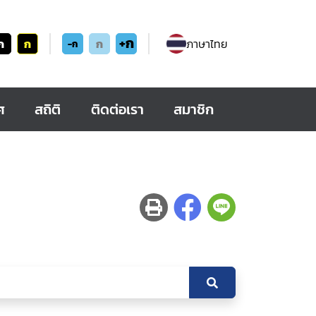
+ก
ก
ก
ก
ภาษาไทย
-ก
ศ
สถิติ
ติดต่อเรา
สมาชิก