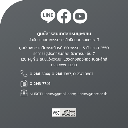
ศูนย์สารสนเทศสิทธิมนุษยชน
สำนักงานคณะกรรมการสิทธิมนุษยชนแห่งชาติ
ศูนย์ราชการเฉลิมพระเกียรติ 80 พรรษา 5 ธันวาคม 2550
อาคารรัฐประศาสนภักดี (อาคารบี) ชั้น 7
120 หมู่ที่ 3 ถนนแจ้งวัฒนะ แขวงทุ่งสองห้อง เขตหลักสี่
กรุงเทพฯ 10210
0 2141 3844, 0 2141 1987, 0 2141 3881
0 2143 7746
NHRCT.Library@gmail.com; library@nhrc.or.th