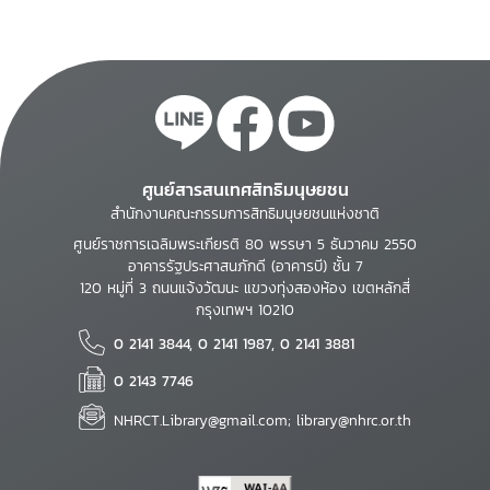
ศูนย์สารสนเทศสิทธิมนุษยชน
สำนักงานคณะกรรมการสิทธิมนุษยชนแห่งชาติ
ศูนย์ราชการเฉลิมพระเกียรติ 80 พรรษา 5 ธันวาคม 2550
อาคารรัฐประศาสนภักดี (อาคารบี) ชั้น 7
120 หมู่ที่ 3 ถนนแจ้งวัฒนะ แขวงทุ่งสองห้อง เขตหลักสี่
กรุงเทพฯ 10210
0 2141 3844, 0 2141 1987, 0 2141 3881
0 2143 7746
NHRCT.Library@gmail.com; library@nhrc.or.th