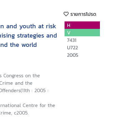
รายการโปรด
n and youth at risk
H
V
sing strategies and
7431
nd the world
U722
2005
s Congress on the
 Crime and the
ffenders(11th : 2005 :
ernational Centre for the
Crime, c2005.