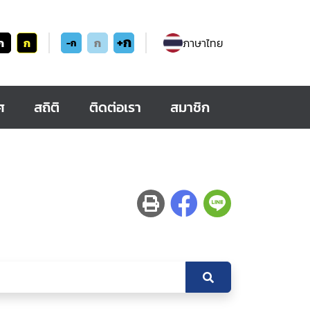
+ก
ก
ก
ก
ภาษาไทย
-ก
ศ
สถิติ
ติดต่อเรา
สมาชิก