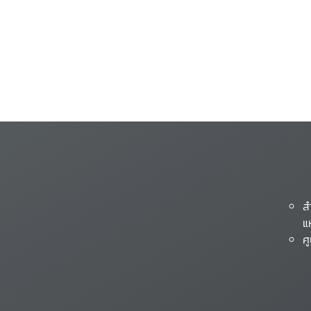
ส
แ
ศ