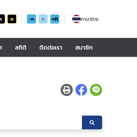
+ก
ก
ก
ก
ภาษาไทย
-ก
ศ
สถิติ
ติดต่อเรา
สมาชิก