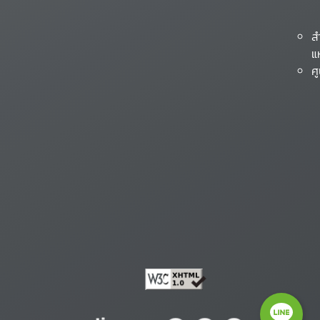
ส
แ
ศ