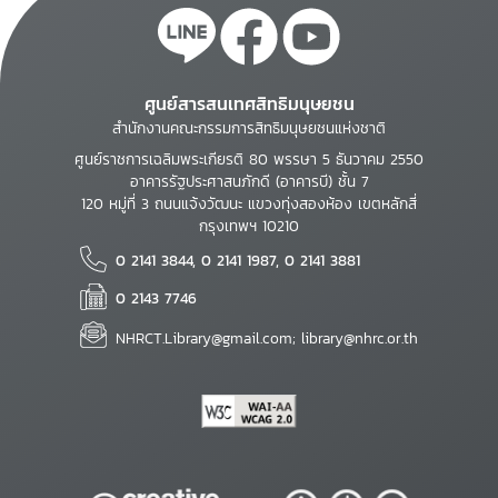
ศูนย์สารสนเทศสิทธิมนุษยชน
สำนักงานคณะกรรมการสิทธิมนุษยชนแห่งชาติ
ศูนย์ราชการเฉลิมพระเกียรติ 80 พรรษา 5 ธันวาคม 2550
อาคารรัฐประศาสนภักดี (อาคารบี) ชั้น 7
120 หมู่ที่ 3 ถนนแจ้งวัฒนะ แขวงทุ่งสองห้อง เขตหลักสี่
กรุงเทพฯ 10210
0 2141 3844, 0 2141 1987, 0 2141 3881
0 2143 7746
NHRCT.Library@gmail.com; library@nhrc.or.th