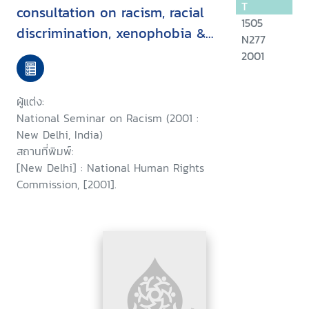
T
consultation on racism, racial
1505
discrimination, xenophobia &
N277
related intolerance, held at
2001
New Delhi on 11 August, 2001 :
a report
ผู้แต่ง:
National Seminar on Racism (2001 :
New Delhi, India)
สถานที่พิมพ์:
[New Delhi] : National Human Rights
Commission, [2001].