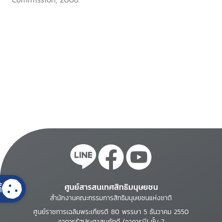
ศูนย์สารสนเทศสิทธิมนุษยชน
้
สำนักงานคณะกรรมการสิทธิมนุษยชนแห่งชาติ
ศูนย์ราชการเฉลิมพระเกียรติ 80 พรรษา 5 ธันวาคม 2550
อาคารรัฐประศาสนภักดี (อาคารบี) ชั้น 7