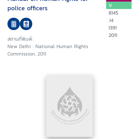
V
police officers
8145
.I4
I391
2011
สถานที่พิมพ์:
New Delhi : National Human Rights
Commission, 2011