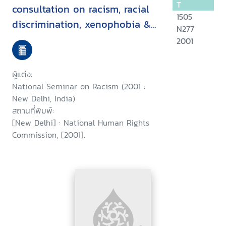
T
consultation on racism, racial
1505
discrimination, xenophobia &
N277
related intolerance, held at
2001
New Delhi on 11 August, 2001 :
a report
ผู้แต่ง:
National Seminar on Racism (2001 :
New Delhi, India)
สถานที่พิมพ์:
[New Delhi] : National Human Rights
Commission, [2001].