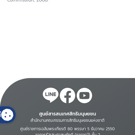
ศูนย์สารสนเทศสิทธิมนุษยชน
้
สำนักงานคณะกรรมการสิทธิมนุษยชนแห่งชาติ
ศูนย์ราชการเฉลิมพระเกียรติ 80 พรรษา 5 ธันวาคม 2550
อาคารรัฐประศาสนภักดี (อาคารบี) ชั้น 7