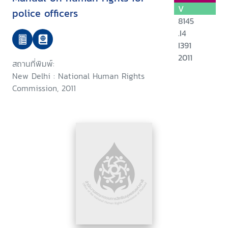
V
police officers
8145
.I4
I391
2011
สถานที่พิมพ์:
New Delhi : National Human Rights
Commission, 2011