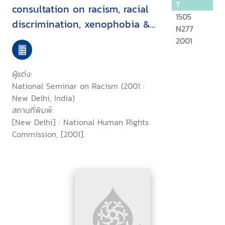
T
consultation on racism, racial
1505
discrimination, xenophobia &
N277
related intolerance, held at
2001
New Delhi on 11 August, 2001 :
a report
ผู้แต่ง:
National Seminar on Racism (2001 :
New Delhi, India)
สถานที่พิมพ์:
[New Delhi] : National Human Rights
Commission, [2001].