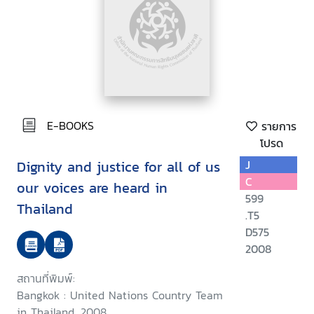
E-BOOKS
รายการ
โปรด
Dignity and justice for all of us
J
C
our voices are heard in
599
Thailand
.T5
D575
2008
สถานที่พิมพ์:
Bangkok : United Nations Country Team
in Thailand, 2008.