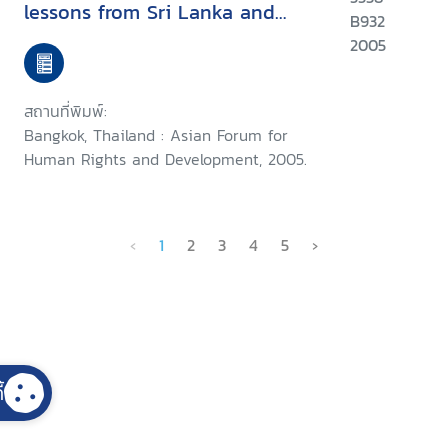
lessons from Sri Lanka and
B932
Northern Ireland : proceedings
2005
of the International
Symposium on Peace Building
สถานที่พิมพ์:
in Aceh: Lessons from Sri
Bangkok, Thailand : Asian Forum for
Lanka and Northern Ireland,
Human Rights and Development, 2005.
Bangkok, Thailand, 16-18 August
2004
‹
1
2
3
4
5
›
้