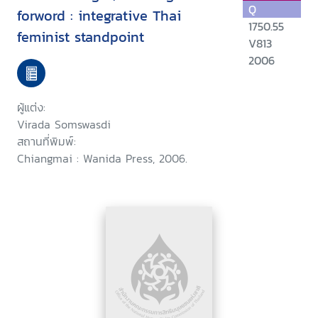
Q
forword : integrative Thai
1750.55
feminist standpoint
V813
2006
ผู้แต่ง:
Virada Somswasdi
สถานที่พิมพ์:
Chiangmai : Wanida Press, 2006.