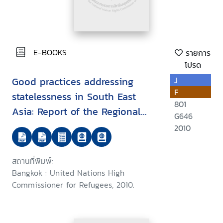
E-BOOKS
รายการ
โปรด
Good practices addressing
J
F
statelessness in South East
801
Asia: Report of the Regional
G646
Expert Roundtable on Good
2010
Practices for the Identification,
Prevention and Reduction of
สถานที่พิมพ์:
Statelessness and the
Bangkok : United Nations High
Protection of Stateless Persons
Commissioner for Refugees, 2010.
in South East Asia, Bangkok, 28
to 29 October 2010