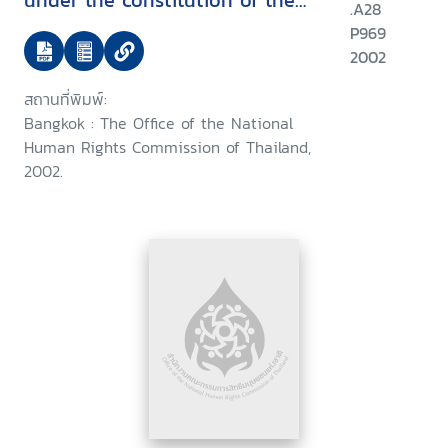
under the constitution of the
.A28
kingdom of Thailand B.E. 2540
P969
(1997) and National human
2002
rights commission act B.E. 2542
สถานที่พิมพ์:
(1999)
Bangkok : The Office of the National
Human Rights Commission of Thailand,
2002.