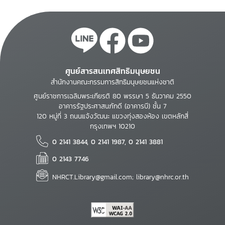
ศูนย์สารสนเทศสิทธิมนุษยชน
สำนักงานคณะกรรมการสิทธิมนุษยชนแห่งชาติ
ศูนย์ราชการเฉลิมพระเกียรติ 80 พรรษา 5 ธันวาคม 2550
อาคารรัฐประศาสนภักดี (อาคารบี) ชั้น 7
120 หมู่ที่ 3 ถนนแจ้งวัฒนะ แขวงทุ่งสองห้อง เขตหลักสี่
กรุงเทพฯ 10210
0 2141 3844, 0 2141 1987, 0 2141 3881
0 2143 7746
NHRCT.Library@gmail.com; library@nhrc.or.th