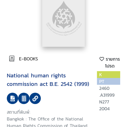
E-BOOKS
รายการ
โปรด
National human rights
K
PT
commission act B.E. 2542 (1999)
2460
.A31999
N277
2004
สถานที่พิมพ์:
Bangkok : The Office of the National
Human Rights Commission of Thailand,