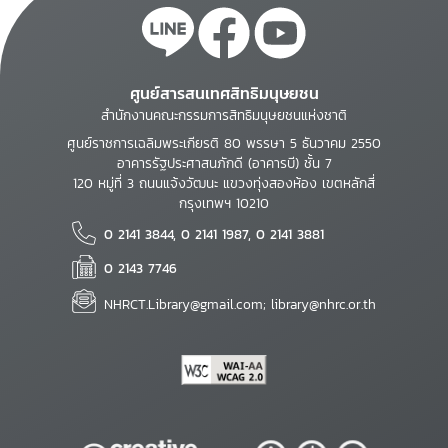
ศูนย์สารสนเทศสิทธิมนุษยชน
สำนักงานคณะกรรมการสิทธิมนุษยชนแห่งชาติ
ศูนย์ราชการเฉลิมพระเกียรติ 80 พรรษา 5 ธันวาคม 2550
อาคารรัฐประศาสนภักดี (อาคารบี) ชั้น 7
120 หมู่ที่ 3 ถนนแจ้งวัฒนะ แขวงทุ่งสองห้อง เขตหลักสี่
กรุงเทพฯ 10210
0 2141 3844, 0 2141 1987, 0 2141 3881
0 2143 7746
NHRCT.Library@gmail.com; library@nhrc.or.th