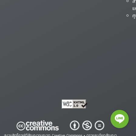
ส
แ
ศ
สงวนสิทธิ์ภายใต้สัญญาอนุญาต Creative Commons •
ดูรายละเอียดสัญญา