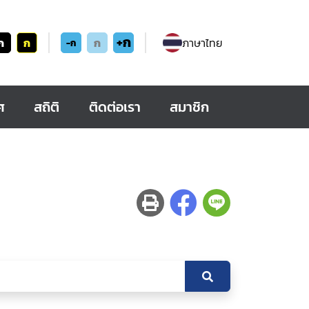
+ก
ก
ก
ก
ภาษาไทย
-ก
ศ
สถิติ
ติดต่อเรา
สมาชิก