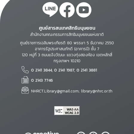
ศูนย์สารสนเทศสิทธิมนุษยชน
สำนักงานคณะกรรมการสิทธิมนุษยชนแห่งชาติ
ศูนย์ราชการเฉลิมพระเกียรติ 80 พรรษา 5 ธันวาคม 2550
อาคารรัฐประศาสนภักดี (อาคารบี) ชั้น 7
120 หมู่ที่ 3 ถนนแจ้งวัฒนะ แขวงทุ่งสองห้อง เขตหลักสี่
กรุงเทพฯ 10210
0 2141 3844, 0 2141 1987, 0 2141 3881
0 2143 7746
NHRCT.Library@gmail.com; library@nhrc.or.th