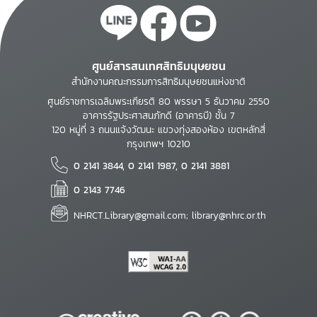
ศูนย์สารสนเทศสิทธิมนุษยชน
สำนักงานคณะกรรมการสิทธิมนุษยชนแห่งชาติ
ศูนย์ราชการเฉลิมพระเกียรติ 80 พรรษา 5 ธันวาคม 2550
อาคารรัฐประศาสนภักดี (อาคารบี) ชั้น 7
120 หมู่ที่ 3 ถนนแจ้งวัฒนะ แขวงทุ่งสองห้อง เขตหลักสี่
กรุงเทพฯ 10210
0 2141 3844, 0 2141 1987, 0 2141 3881
0 2143 7746
NHRCT.Library@gmail.com; library@nhrc.or.th