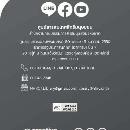
ศูนย์สารสนเทศสิทธิมนุษยชน
สำนักงานคณะกรรมการสิทธิมนุษยชนแห่งชาติ
ศูนย์ราชการเฉลิมพระเกียรติ 80 พรรษา 5 ธันวาคม 2550
อาคารรัฐประศาสนภักดี (อาคารบี) ชั้น 7
120 หมู่ที่ 3 ถนนแจ้งวัฒนะ แขวงทุ่งสองห้อง เขตหลักสี่
กรุงเทพฯ 10210
0 2141 3844, 0 2141 1987, 0 2141 3881
0 2143 7746
NHRCT.Library@gmail.com; library@nhrc.or.th