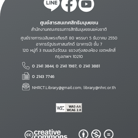
ศูนย์สารสนเทศสิทธิมนุษยชน
สำนักงานคณะกรรมการสิทธิมนุษยชนแห่งชาติ
ศูนย์ราชการเฉลิมพระเกียรติ 80 พรรษา 5 ธันวาคม 2550
อาคารรัฐประศาสนภักดี (อาคารบี) ชั้น 7
120 หมู่ที่ 3 ถนนแจ้งวัฒนะ แขวงทุ่งสองห้อง เขตหลักสี่
กรุงเทพฯ 10210
0 2141 3844, 0 2141 1987, 0 2141 3881
0 2143 7746
NHRCT.Library@gmail.com; library@nhrc.or.th