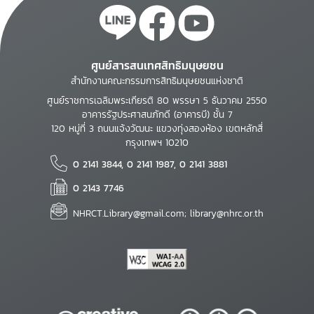
ศูนย์สารสนเทศสิทธิมนุษยชน
สำนักงานคณะกรรมการสิทธิมนุษยชนแห่งชาติ
ศูนย์ราชการเฉลิมพระเกียรติ 80 พรรษา 5 ธันวาคม 2550
อาคารรัฐประศาสนภักดี (อาคารบี) ชั้น 7
120 หมู่ที่ 3 ถนนแจ้งวัฒนะ แขวงทุ่งสองห้อง เขตหลักสี่
กรุงเทพฯ 10210
0 2141 3844, 0 2141 1987, 0 2141 3881
0 2143 7746
NHRCT.Library@gmail.com; library@nhrc.or.th