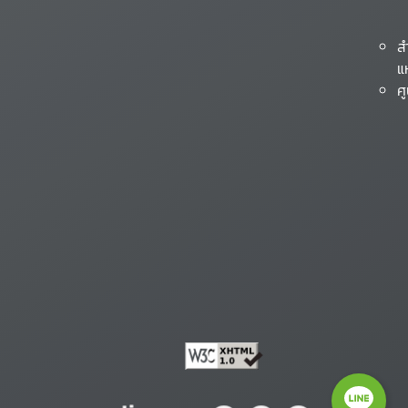
ส
แ
ศ