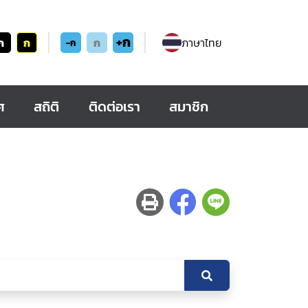
+ก
ก
ก
ก
ภาษาไทย
-ก
ศ
สถิติ
ติดต่อเรา
สมาชิก