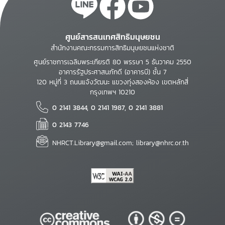
ศูนย์สารสนเทศสิทธิมนุษยชน
สำนักงานคณะกรรมการสิทธิมนุษยชนแห่งชาติ
ศูนย์ราชการเฉลิมพระเกียรติ 80 พรรษา 5 ธันวาคม 2550
อาคารรัฐประศาสนภักดี (อาคารบี) ชั้น 7
120 หมู่ที่ 3 ถนนแจ้งวัฒนะ แขวงทุ่งสองห้อง เขตหลักสี่
กรุงเทพฯ 10210
0 2141 3844, 0 2141 1987, 0 2141 3881
0 2143 7746
NHRCT.Library@gmail.com; library@nhrc.or.th