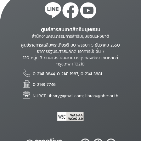
ศูนย์สารสนเทศสิทธิมนุษยชน
สำนักงานคณะกรรมการสิทธิมนุษยชนแห่งชาติ
ศูนย์ราชการเฉลิมพระเกียรติ 80 พรรษา 5 ธันวาคม 2550
อาคารรัฐประศาสนภักดี (อาคารบี) ชั้น 7
120 หมู่ที่ 3 ถนนแจ้งวัฒนะ แขวงทุ่งสองห้อง เขตหลักสี่
กรุงเทพฯ 10210
0 2141 3844, 0 2141 1987, 0 2141 3881
0 2143 7746
NHRCT.Library@gmail.com; library@nhrc.or.th