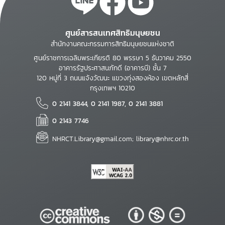
ศูนย์สารสนเทศสิทธิมนุษยชน
สำนักงานคณะกรรมการสิทธิมนุษยชนแห่งชาติ
ศูนย์ราชการเฉลิมพระเกียรติ 80 พรรษา 5 ธันวาคม 2550
อาคารรัฐประศาสนภักดี (อาคารบี) ชั้น 7
120 หมู่ที่ 3 ถนนแจ้งวัฒนะ แขวงทุ่งสองห้อง เขตหลักสี่
กรุงเทพฯ 10210
0 2141 3844, 0 2141 1987, 0 2141 3881
0 2143 7746
NHRCT.Library@gmail.com; library@nhrc.or.th