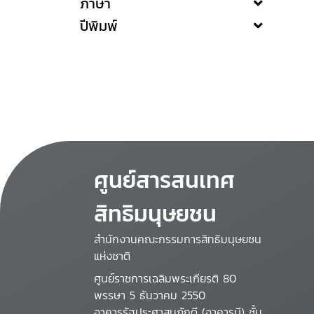
ภาษา
ปีพิมพ์
ศูนย์สารสนเทศ
สิทธิมนุษยชน
สำนักงานคณะกรรมการสิทธิมนุษยชน
แห่งชาติ
ศูนย์ราชการเฉลิมพระเกียรติ 80
พรรษา 5 ธันวาคม 2550
อาคารรัฐประศาสนภักดี (อาคารบี) ชั้น