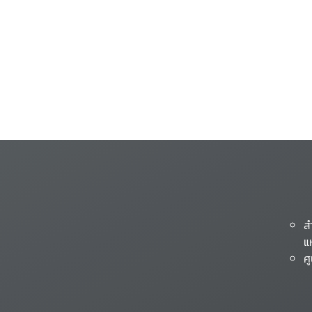
ส
แ
ศ