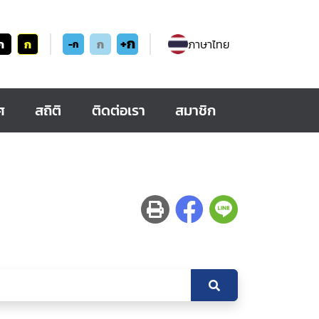
+ก
ก
ก
ก
ภาษาไทย
-ก
ศ
สถิติ
ติดต่อเรา
สมาชิก