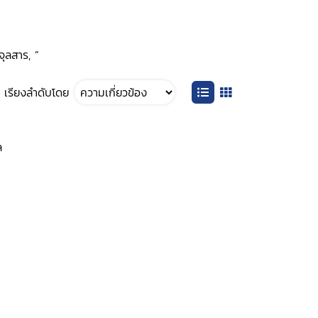
จุลสาร, ”
เรียงลำดับโดย
ล