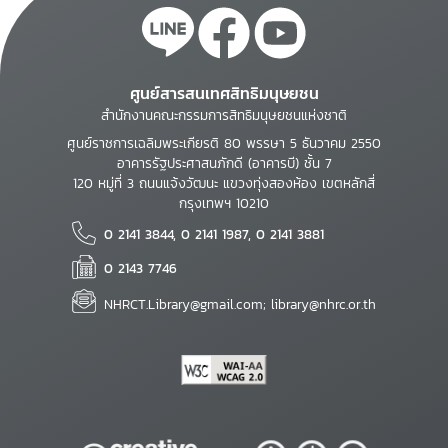
ศูนย์สารสนเทศสิทธิมนุษยชน
สำนักงานคณะกรรมการสิทธิมนุษยชนแห่งชาติ
ศูนย์ราชการเฉลิมพระเกียรติ 80 พรรษา 5 ธันวาคม 2550
อาคารรัฐประศาสนภักดี (อาคารบี) ชั้น 7
120 หมู่ที่ 3 ถนนแจ้งวัฒนะ แขวงทุ่งสองห้อง เขตหลักสี่
กรุงเทพฯ 10210
0 2141 3844, 0 2141 1987, 0 2141 3881
0 2143 7746
NHRCT.Library@gmail.com; library@nhrc.or.th