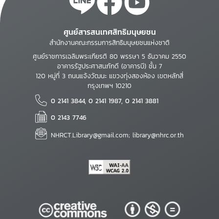
ศูนย์สารสนเทศสิทธิมนุษยชน
สำนักงานคณะกรรมการสิทธิมนุษยชนแห่งชาติ
ศูนย์ราชการเฉลิมพระเกียรติ 80 พรรษา 5 ธันวาคม 2550
อาคารรัฐประศาสนภักดี (อาคารบี) ชั้น 7
120 หมู่ที่ 3 ถนนแจ้งวัฒนะ แขวงทุ่งสองห้อง เขตหลักสี่
กรุงเทพฯ 10210
0 2141 3844, 0 2141 1987, 0 2141 3881
0 2143 7746
NHRCT.Library@gmail.com; library@nhrc.or.th