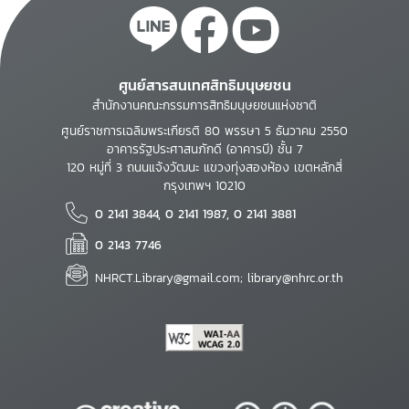
ศูนย์สารสนเทศสิทธิมนุษยชน
สำนักงานคณะกรรมการสิทธิมนุษยชนแห่งชาติ
ศูนย์ราชการเฉลิมพระเกียรติ 80 พรรษา 5 ธันวาคม 2550
อาคารรัฐประศาสนภักดี (อาคารบี) ชั้น 7
120 หมู่ที่ 3 ถนนแจ้งวัฒนะ แขวงทุ่งสองห้อง เขตหลักสี่
กรุงเทพฯ 10210
0 2141 3844, 0 2141 1987, 0 2141 3881
0 2143 7746
NHRCT.Library@gmail.com; library@nhrc.or.th