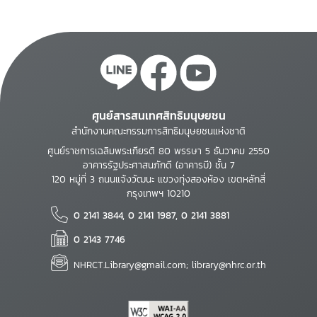
ศูนย์สารสนเทศสิทธิมนุษยชน
สำนักงานคณะกรรมการสิทธิมนุษยชนแห่งชาติ
ศูนย์ราชการเฉลิมพระเกียรติ 80 พรรษา 5 ธันวาคม 2550
อาคารรัฐประศาสนภักดี (อาคารบี) ชั้น 7
120 หมู่ที่ 3 ถนนแจ้งวัฒนะ แขวงทุ่งสองห้อง เขตหลักสี่
กรุงเทพฯ 10210
0 2141 3844, 0 2141 1987, 0 2141 3881
0 2143 7746
NHRCT.Library@gmail.com; library@nhrc.or.th