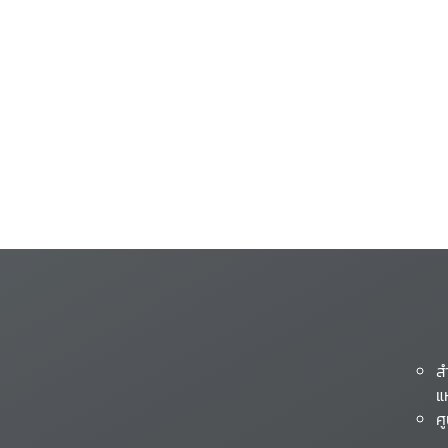
ส
แ
ศ