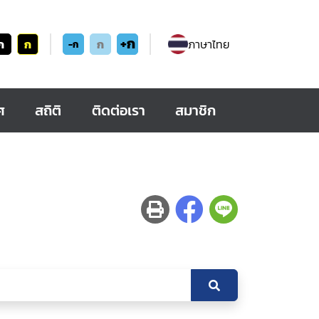
+ก
ก
ก
ก
ภาษาไทย
-ก
ศ
สถิติ
ติดต่อเรา
สมาชิก