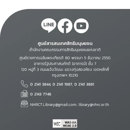
ศูนย์สารสนเทศสิทธิมนุษยชน
สำนักงานคณะกรรมการสิทธิมนุษยชนแห่งชาติ
ศูนย์ราชการเฉลิมพระเกียรติ 80 พรรษา 5 ธันวาคม 2550
อาคารรัฐประศาสนภักดี (อาคารบี) ชั้น 7
120 หมู่ที่ 3 ถนนแจ้งวัฒนะ แขวงทุ่งสองห้อง เขตหลักสี่
กรุงเทพฯ 10210
0 2141 3844, 0 2141 1987, 0 2141 3881
0 2143 7746
NHRCT.Library@gmail.com; library@nhrc.or.th