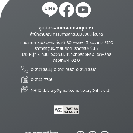
ศูนย์สารสนเทศสิทธิมนุษยชน
สำนักงานคณะกรรมการสิทธิมนุษยชนแห่งชาติ
ศูนย์ราชการเฉลิมพระเกียรติ 80 พรรษา 5 ธันวาคม 2550
อาคารรัฐประศาสนภักดี (อาคารบี) ชั้น 7
120 หมู่ที่ 3 ถนนแจ้งวัฒนะ แขวงทุ่งสองห้อง เขตหลักสี่
กรุงเทพฯ 10210
0 2141 3844, 0 2141 1987, 0 2141 3881
0 2143 7746
NHRCT.Library@gmail.com; library@nhrc.or.th