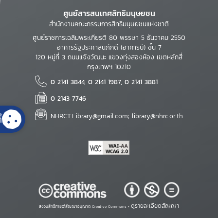
ศูนย์สารสนเทศสิทธิมนุษยชน
สำนักงานคณะกรรมการสิทธิมนุษยชนแห่งชาติ
ศูนย์ราชการเฉลิมพระเกียรติ 80 พรรษา 5 ธันวาคม 2550
อาคารรัฐประศาสนภักดี (อาคารบี) ชั้น 7
120 หมู่ที่ 3 ถนนแจ้งวัฒนะ แขวงทุ่งสองห้อง เขตหลักสี่
กรุงเทพฯ 10210
0 2141 3844, 0 2141 1987, 0 2141 3881
0 2143 7746
NHRCT.Library@gmail.com; library@nhrc.or.th
้
ดูรายละเอียดสัญญา
สงวนสิทธิ์ภายใต้สัญญาอนุญาต Creative Commons •