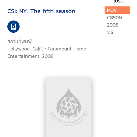
โปรด
CSI: NY. The fifth season
MOV
C890N
2008
v.5
สถานที่พิมพ์:
Hollywood, Calif. : Paramount Home
Entertainment, 2008.