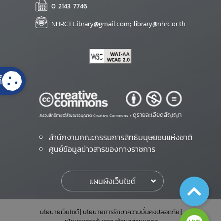
0 2143 7746
NHRCT.Library@gmail.com; library@nhrc.or.th
้
ดูรายละเอียดสัญญา
สงวนสิทธิ์ภายใต้สัญญาอนุญาต Creative Commons •
สำนักงานคณะกรรมการสิทธิมนุษยชนแห่งชาติ
ศูนย์ข้อมูลข่าวสารของทางราชการ
แผนผังเว็บไซต์
นโยบายเว็บไซต์
นโยบายการรักษาความมั่นคงปลอดภัย