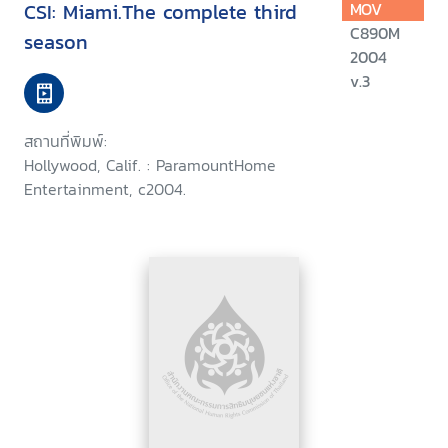
CSI: Miami.The complete third
MOV
C890M
season
2004
v.3
สถานที่พิมพ์:
Hollywood, Calif. : ParamountHome
Entertainment, c2004.