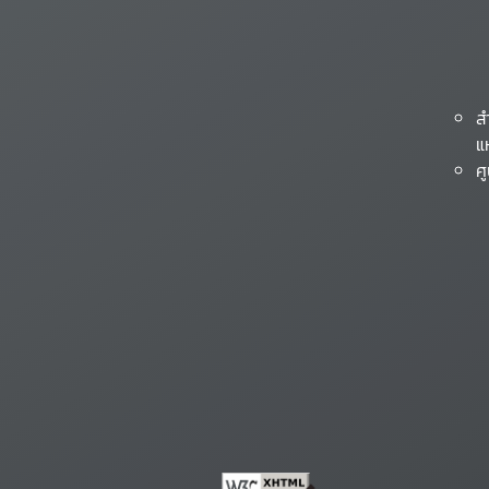
ส
แ
ศ