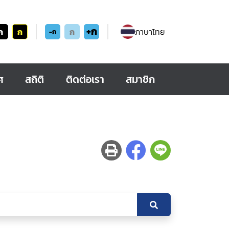
+ก
ก
ก
ก
ภาษาไทย
-ก
ศ
สถิติ
ติดต่อเรา
สมาชิก