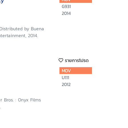
xy
G931
2014
 Distributed by Buena
tertainment, 2014.
รายการโปรด
MOV
U111
2012
r Bros. : Onyx Films
.