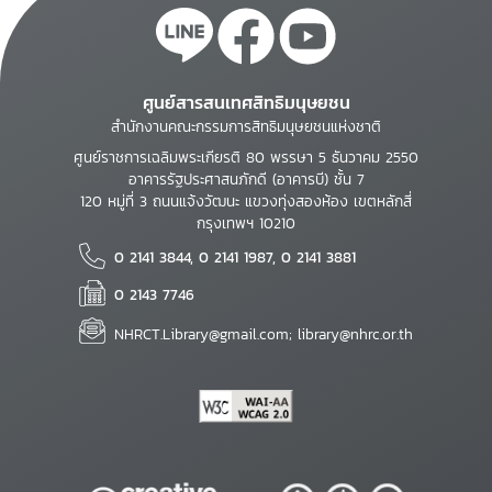
ศูนย์สารสนเทศสิทธิมนุษยชน
สำนักงานคณะกรรมการสิทธิมนุษยชนแห่งชาติ
ศูนย์ราชการเฉลิมพระเกียรติ 80 พรรษา 5 ธันวาคม 2550
อาคารรัฐประศาสนภักดี (อาคารบี) ชั้น 7
120 หมู่ที่ 3 ถนนแจ้งวัฒนะ แขวงทุ่งสองห้อง เขตหลักสี่
กรุงเทพฯ 10210
0 2141 3844, 0 2141 1987, 0 2141 3881
0 2143 7746
NHRCT.Library@gmail.com; library@nhrc.or.th