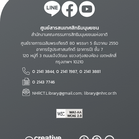
ศูนย์สารสนเทศสิทธิมนุษยชน
สำนักงานคณะกรรมการสิทธิมนุษยชนแห่งชาติ
ศูนย์ราชการเฉลิมพระเกียรติ 80 พรรษา 5 ธันวาคม 2550
อาคารรัฐประศาสนภักดี (อาคารบี) ชั้น 7
120 หมู่ที่ 3 ถนนแจ้งวัฒนะ แขวงทุ่งสองห้อง เขตหลักสี่
กรุงเทพฯ 10210
0 2141 3844, 0 2141 1987, 0 2141 3881
0 2143 7746
NHRCT.Library@gmail.com; library@nhrc.or.th