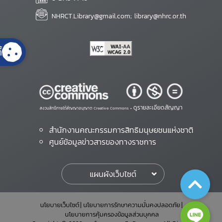
NHRCT.Library@gmail.com; library@nhrc.or.th
้
ดูรายละเอียดสัญญา
สงวนสิทธิ์ภายใต้สัญญาอนุญาต Creative Commons •
สำนักงานคณะกรรมการสิทธิมนุษยชนแห่งชาติ
ศูนย์ข้อมูลข่าวสารของทางราชการ
แผนผังเว็บไซต์
นโยบายเว็บไซต์
นโยบายการรักษาความมั่นคงปลอดภัย
นโยบายการคุ้มครองข้อมูลส่วนบุคคล