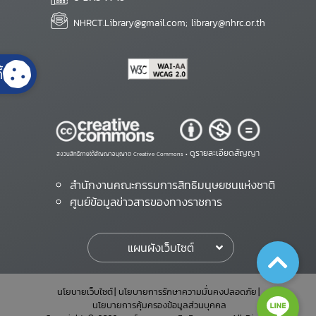
NHRCT.Library@gmail.com; library@nhrc.or.th
้
ดูรายละเอียดสัญญา
สงวนสิทธิ์ภายใต้สัญญาอนุญาต Creative Commons •
สำนักงานคณะกรรมการสิทธิมนุษยชนแห่งชาติ
ศูนย์ข้อมูลข่าวสารของทางราชการ
แผนผังเว็บไซต์
นโยบายเว็บไซต์
นโยบายการรักษาความมั่นคงปลอดภัย
นโยบายการคุ้มครองข้อมูลส่วนบุคคล