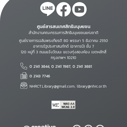
ศูนย์สารสนเทศสิทธิมนุษยชน
สำนักงานคณะกรรมการสิทธิมนุษยชนแห่งชาติ
ศูนย์ราชการเฉลิมพระเกียรติ 80 พรรษา 5 ธันวาคม 2550
อาคารรัฐประศาสนภักดี (อาคารบี) ชั้น 7
120 หมู่ที่ 3 ถนนแจ้งวัฒนะ แขวงทุ่งสองห้อง เขตหลักสี่
กรุงเทพฯ 10210
0 2141 3844, 0 2141 1987, 0 2141 3881
0 2143 7746
NHRCT.Library@gmail.com; library@nhrc.or.th