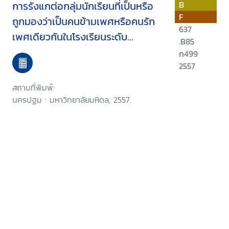
การรังแกต่อกลุ่มนักเรียนที่เป็นหรือ
B
F
ถูกมองว่าเป็นคนข้ามเพศหรือคนรัก
637
เพศเดียวกันในโรงเรียนระดับ
.B85
มัธยมศึกษา : รูปแบบ ความชุก ผลก
ก499
ระทบ แรงจูงใจและมาตรการการ
2557
ป้องกันใน 5 จังหวัดของประเทศไทย
สถานที่พิมพ์:
นครปฐม : มหาวิทยาลัยมหิดล, 2557.