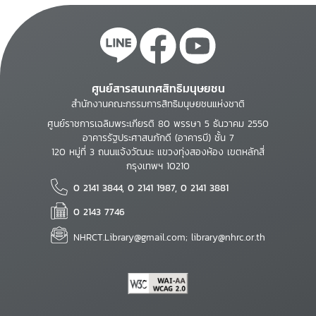
ศูนย์สารสนเทศสิทธิมนุษยชน
สำนักงานคณะกรรมการสิทธิมนุษยชนแห่งชาติ
ศูนย์ราชการเฉลิมพระเกียรติ 80 พรรษา 5 ธันวาคม 2550
อาคารรัฐประศาสนภักดี (อาคารบี) ชั้น 7
120 หมู่ที่ 3 ถนนแจ้งวัฒนะ แขวงทุ่งสองห้อง เขตหลักสี่
กรุงเทพฯ 10210
0 2141 3844, 0 2141 1987, 0 2141 3881
0 2143 7746
NHRCT.Library@gmail.com; library@nhrc.or.th