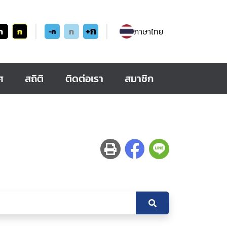
+ก
ก
ก
ก
ภาษาไทย
-ก
ศ
สถิติ
ติดต่อเรา
สมาชิก