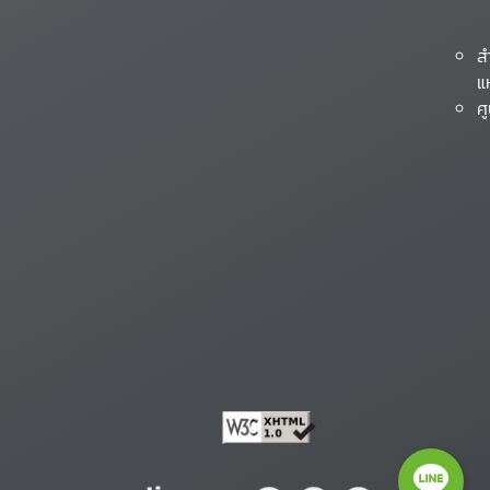
ส
แ
ศ