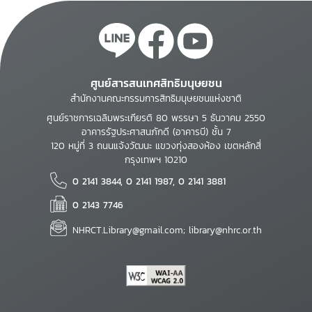
ศูนย์สารสนเทศสิทธิมนุษยชน
สำนักงานคณะกรรมการสิทธิมนุษยชนแห่งชาติ
ศูนย์ราชการเฉลิมพระเกียรติ 80 พรรษา 5 ธันวาคม 2550
อาคารรัฐประศาสนภักดี (อาคารบี) ชั้น 7
120 หมู่ที่ 3 ถนนแจ้งวัฒนะ แขวงทุ่งสองห้อง เขตหลักสี่
กรุงเทพฯ 10210
0 2141 3844, 0 2141 1987, 0 2141 3881
0 2143 7746
NHRCT.Library@gmail.com; library@nhrc.or.th