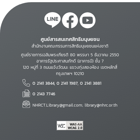
ศูนย์สารสนเทศสิทธิมนุษยชน
สำนักงานคณะกรรมการสิทธิมนุษยชนแห่งชาติ
ศูนย์ราชการเฉลิมพระเกียรติ 80 พรรษา 5 ธันวาคม 2550
อาคารรัฐประศาสนภักดี (อาคารบี) ชั้น 7
120 หมู่ที่ 3 ถนนแจ้งวัฒนะ แขวงทุ่งสองห้อง เขตหลักสี่
กรุงเทพฯ 10210
0 2141 3844, 0 2141 1987, 0 2141 3881
0 2143 7746
NHRCT.Library@gmail.com; library@nhrc.or.th