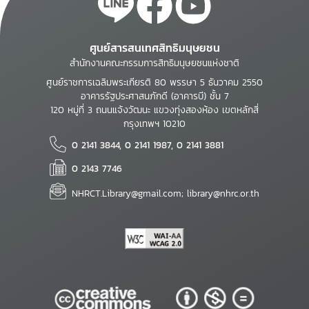
ศูนย์สารสนเทศสิทธิมนุษยชน
สำนักงานคณะกรรมการสิทธิมนุษยชนแห่งชาติ
ศูนย์ราชการเฉลิมพระเกียรติ 80 พรรษา 5 ธันวาคม 2550
อาคารรัฐประศาสนภักดี (อาคารบี) ชั้น 7
120 หมู่ที่ 3 ถนนแจ้งวัฒนะ แขวงทุ่งสองห้อง เขตหลักสี่
กรุงเทพฯ 10210
0 2141 3844, 0 2141 1987, 0 2141 3881
0 2143 7746
NHRCT.Library@gmail.com; library@nhrc.or.th