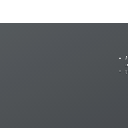
ส
แ
ศ