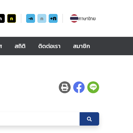
+ก
ก
ก
ก
ภาษาไทย
-ก
ศ
สถิติ
ติดต่อเรา
สมาชิก