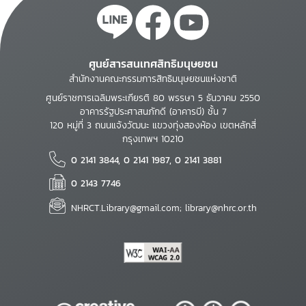
ศูนย์สารสนเทศสิทธิมนุษยชน
สำนักงานคณะกรรมการสิทธิมนุษยชนแห่งชาติ
ศูนย์ราชการเฉลิมพระเกียรติ 80 พรรษา 5 ธันวาคม 2550
อาคารรัฐประศาสนภักดี (อาคารบี) ชั้น 7
120 หมู่ที่ 3 ถนนแจ้งวัฒนะ แขวงทุ่งสองห้อง เขตหลักสี่
กรุงเทพฯ 10210
0 2141 3844, 0 2141 1987, 0 2141 3881
0 2143 7746
NHRCT.Library@gmail.com; library@nhrc.or.th