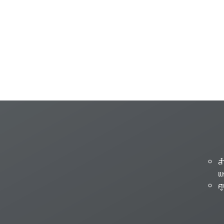
ส
แ
ศ