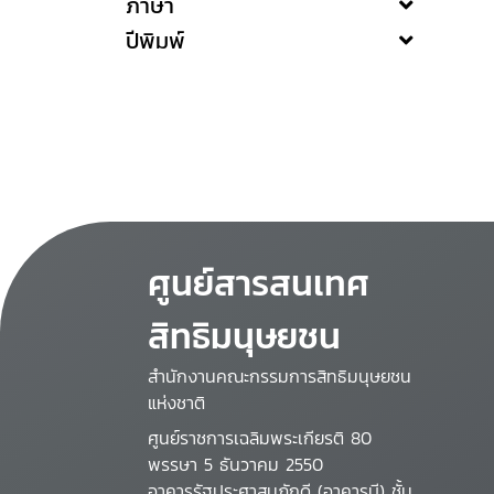
ภาษา
ปีพิมพ์
ศูนย์สารสนเทศ
สิทธิมนุษยชน
สำนักงานคณะกรรมการสิทธิมนุษยชน
แห่งชาติ
ศูนย์ราชการเฉลิมพระเกียรติ 80
พรรษา 5 ธันวาคม 2550
อาคารรัฐประศาสนภักดี (อาคารบี) ชั้น