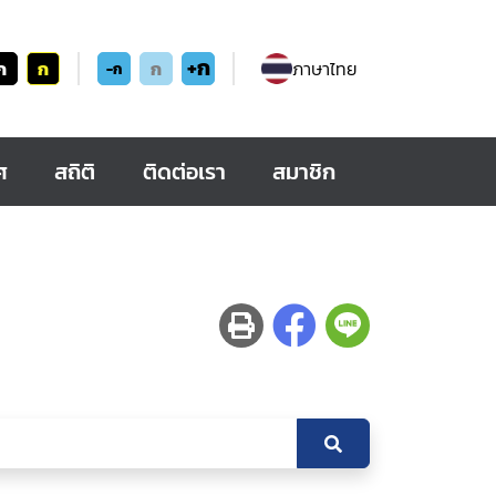
+ก
ก
ก
ก
ภาษาไทย
-ก
ศ
สถิติ
ติดต่อเรา
สมาชิก