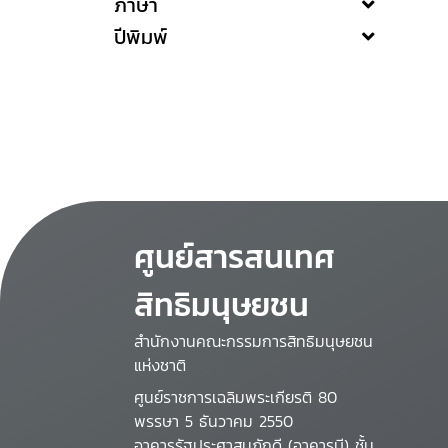
ภาษา
ปีพิมพ์
ศูนย์สารสนเทศ
สิทธิมนุษยชน
สำนักงานคณะกรรมการสิทธิมนุษยชน
แห่งชาติ
ศูนย์ราชการเฉลิมพระเกียรติ 80
พรรษา 5 ธันวาคม 2550
อาคารรัฐประศาสนภักดี (อาคารบี) ชั้น