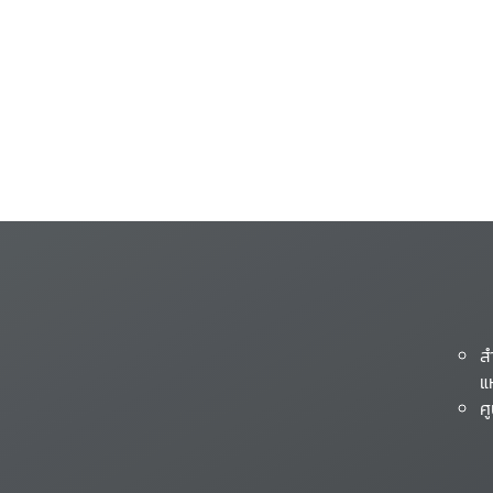
ส
แ
ศ