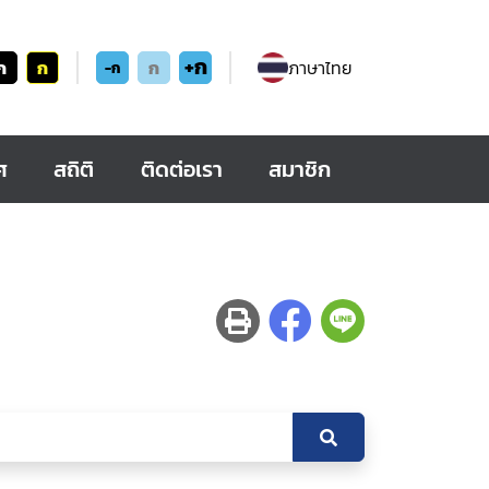
+ก
ก
ก
ก
ภาษาไทย
-ก
ศ
สถิติ
ติดต่อเรา
สมาชิก