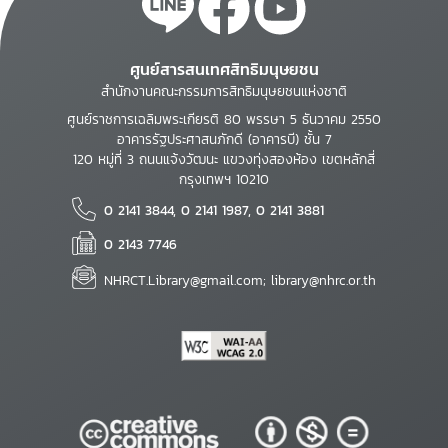
ศูนย์สารสนเทศสิทธิมนุษยชน
สำนักงานคณะกรรมการสิทธิมนุษยชนแห่งชาติ
ศูนย์ราชการเฉลิมพระเกียรติ 80 พรรษา 5 ธันวาคม 2550
อาคารรัฐประศาสนภักดี (อาคารบี) ชั้น 7
120 หมู่ที่ 3 ถนนแจ้งวัฒนะ แขวงทุ่งสองห้อง เขตหลักสี่
กรุงเทพฯ 10210
0 2141 3844, 0 2141 1987, 0 2141 3881
0 2143 7746
NHRCT.Library@gmail.com; library@nhrc.or.th