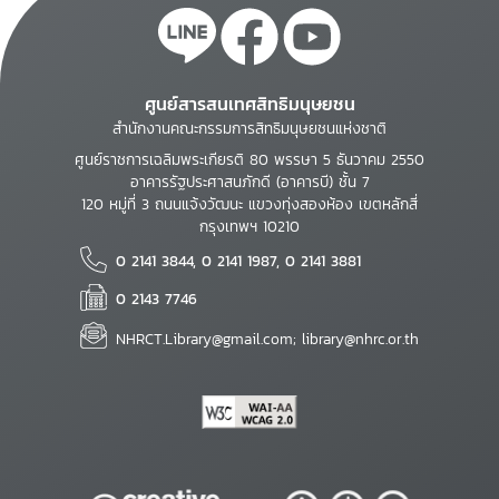
ศูนย์สารสนเทศสิทธิมนุษยชน
สำนักงานคณะกรรมการสิทธิมนุษยชนแห่งชาติ
ศูนย์ราชการเฉลิมพระเกียรติ 80 พรรษา 5 ธันวาคม 2550
อาคารรัฐประศาสนภักดี (อาคารบี) ชั้น 7
120 หมู่ที่ 3 ถนนแจ้งวัฒนะ แขวงทุ่งสองห้อง เขตหลักสี่
กรุงเทพฯ 10210
0 2141 3844, 0 2141 1987, 0 2141 3881
0 2143 7746
NHRCT.Library@gmail.com; library@nhrc.or.th