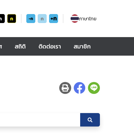
+ก
ก
ก
ก
ภาษาไทย
-ก
ศ
สถิติ
ติดต่อเรา
สมาชิก