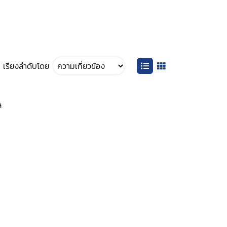
เรียงลำดับโดย
ล