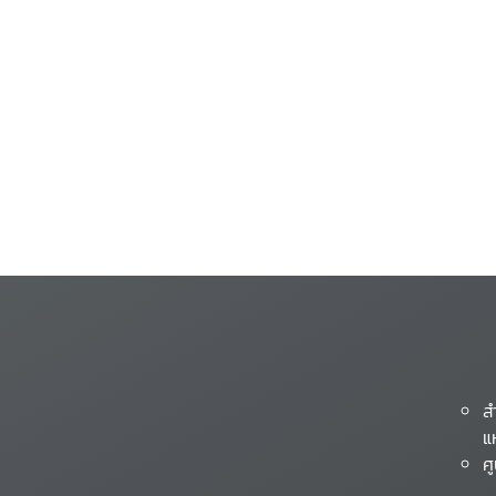
ส
แ
ศ